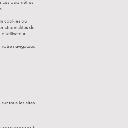
r ces paramètres
.
urs cookies ou
onctionnalités de
'utilisateur.
e votre navigateur.
sur tous les sites
us encourageons à