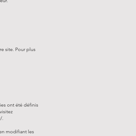
eur.
e site. Pour plus
es ont été définis
isitez
/.
en modifiant les