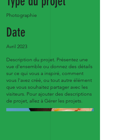
Type du projet
Photographie
Date
Avril 2023
Description du projet. Présentez une
vue d'ensemble ou donnez des détails
sur ce qui vous a inspiré, comment
vous l'avez créé, ou tout autre élément
que vous souhaitez partager avec les
visiteurs. Pour ajouter des descriptions
de projet, allez à Gérer les projets.