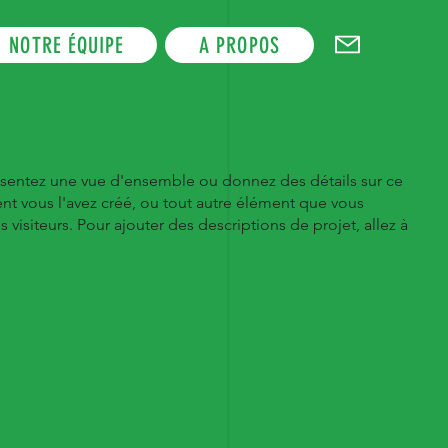
NOTRE ÉQUIPE
A PROPOS
ésentez une vue d'ensemble ou donnez des détails sur ce
nt vous l'avez créé, ou tout autre élément que vous
 visiteurs. Pour ajouter des descriptions de projet, allez à